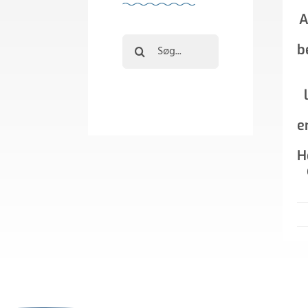
A
Søg
b
efter:
e
H