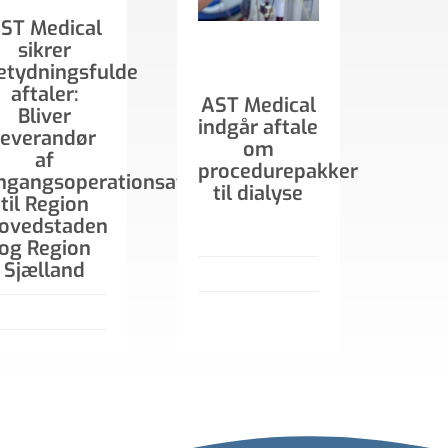
ST Medical
sikrer
etydningsfulde
aftaler:
AST Medical
Bliver
indgår aftale
leverandør
om
af
procedurepakker
ngangsoperationsafdækning
til dialyse
til Region
ovedstaden
og Region
Sjælland