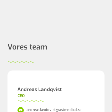
Vores team
Andreas Landqvist
CEO
andreas.landqvist@astmedical.se